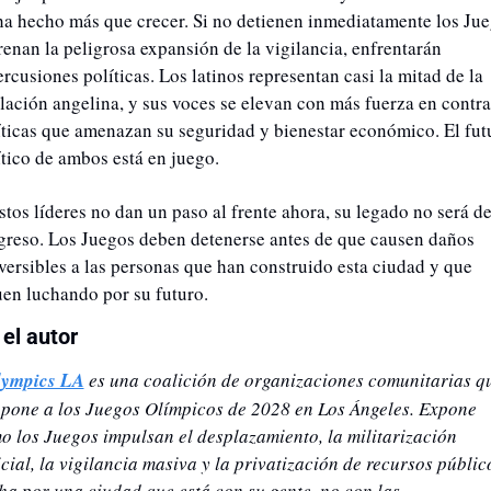
ha hecho más que crecer. Si no detienen inmediatamente los Jue
renan la peligrosa expansión de la vigilancia, enfrentarán 
rcusiones políticas. Los latinos representan casi la mitad de la 
lación angelina, y sus voces se elevan con más fuerza en contra 
íticas que amenazan su seguridad y bienestar económico. El futu
ítico de ambos está en juego.
stos líderes no dan un paso al frente ahora, su legado no será de
greso. Los Juegos deben detenerse antes de que causen daños 
eversibles a las personas que han construido esta ciudad y que 
uen luchando por su futuro.
el autor
ympics LA
 es una coalición de organizaciones comunitarias qu
opone a los Juegos Olímpicos de 2028 en Los Ángeles. Expone 
o los Juegos impulsan el desplazamiento, la militarización 
cial, la vigilancia masiva y la privatización de recursos público
ha por una ciudad que está con su gente, no con las 