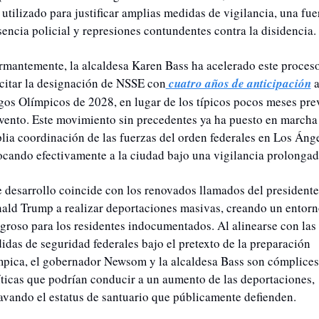
utilizado para justificar amplias medidas de vigilancia, una fuer
sencia policial y represiones contundentes contra la disidencia.
rmantemente, la alcaldesa Karen Bass ha acelerado este proceso 
icitar la designación de NSSE con
 cuatro años de anticipación
 a
gos Olímpicos de 2028, en lugar de los típicos pocos meses prev
evento. Este movimiento sin precedentes ya ha puesto en marcha 
lia coordinación de las fuerzas del orden federales en Los Ángel
ocando efectivamente a la ciudad bajo una vigilancia prolongad
e desarrollo coincide con los renovados llamados del presidente 
ald Trump a realizar deportaciones masivas, creando un entorn
igroso para los residentes indocumentados. Al alinearse con las 
idas de seguridad federales bajo el pretexto de la preparación 
mpica, el gobernador Newsom y la alcaldesa Bass son cómplices 
íticas que podrían conducir a un aumento de las deportaciones, 
avando el estatus de santuario que públicamente defienden.