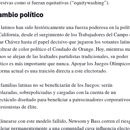
resivas como si fueran equitativas (“equitywashing”).
ambio político
 latinos han sido históricamente una fuerza poderosa en la políti
California, desde el surgimiento de los Trabajadores del Campo 
ar Chávez hasta el papel decisivo que jugaron los votantes latino
voltear de color político el Condado de Orange. Hoy, mientras má
nos se alejan de las lealtades partidistas tradicionales, su poder 
ítico es más importante que nunca. Apoyar los Juegos Olímpicos
orma actual es una traición directa a este electorado.
familias latinas no se beneficiarán de los Juegos: serán 
plazadas, sobrepoliciadas y cargadas con la cuenta de un 
ectáculo diseñado para beneficiar a patrocinadores corporativos 
rsionistas de élite.
alinearse con este modelo fallido, Newsom y Bass corren el riesg
alejar permanentemente a una comunidad cuya influencia elector