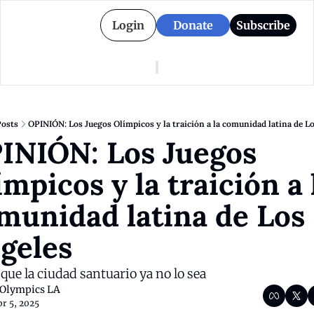
Login
Donate
Subscribe
American Colony
Who We Are
Categories
Episodes
Pitch Us
News
osts
OPINIÓN: Los Juegos Olímpicos y la traición a la comunidad latina de Lo
About American Colony
Editorial Policy
Puerto Rico
INIÓN: Los Juegos 
Donate for Season 2
Board
Politics
́mpicos y la traición a l
munidad latina de Los 
ngeles
que la ciudad santuario ya no lo sea
Olympics LA
r 5, 2025