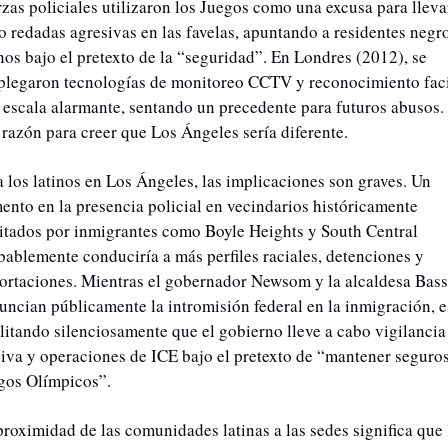
rzas policiales utilizaron los Juegos como una excusa para llevar
o redadas agresivas en las favelas, apuntando a residentes negro
inos bajo el pretexto de la “seguridad”. En Londres (2012), se 
plegaron tecnologías de monitoreo CCTV y reconocimiento facia
 escala alarmante, sentando un precedente para futuros abusos. 
 razón para creer que Los Ángeles sería diferente.
a los latinos en Los Ángeles, las implicaciones son graves. Un 
ento en la presencia policial en vecindarios históricamente 
itados por inmigrantes como Boyle Heights y South Central 
bablemente conduciría a más perfiles raciales, detenciones y 
ortaciones. Mientras el gobernador Newsom y la alcaldesa Bass 
uncian públicamente la intromisión federal en la inmigración, es
ilitando silenciosamente que el gobierno lleve a cabo vigilancia 
iva y operaciones de ICE bajo el pretexto de “mantener seguros 
gos Olímpicos”.
proximidad de las comunidades latinas a las sedes significa que l