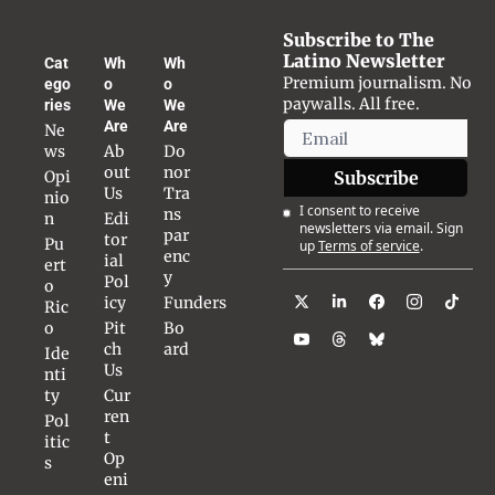
Subscribe to The 
Latino Newsletter
Cat
Wh
Wh
Premium journalism. No 
ego
o 
o 
paywalls. All free.
ries
We 
We 
Are
Are
Ne
ws
Ab
Do
out 
nor 
Opi
Subscribe
Us
Tra
nio
I consent to receive 
ns
n
Edi
newsletters via email. Sign 
par
tor
Pu
up
Terms of service
.
enc
ial 
ert
y
Pol
o 
icy
Funders
Ric
o
Pit
Bo
ch 
ard
Ide
Us
nti
ty
Cur
ren
Pol
t 
itic
Op
s
eni