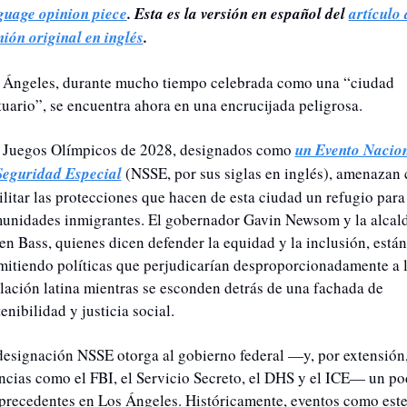
guage opinion piece
. Esta es la versión en español del 
artículo 
nión original en inglés
.
 Ángeles, durante mucho tiempo celebrada como una “ciudad 
tuario”, se encuentra ahora en una encrucijada peligrosa.
 Juegos Olímpicos de 2028, designados como 
un Evento Nacion
Seguridad Especial
 (NSSE, por sus siglas en inglés), amenazan 
ilitar las protecciones que hacen de esta ciudad un refugio para 
unidades inmigrantes. El gobernador Gavin Newsom y la alcald
en Bass, quienes dicen defender la equidad y la inclusión, están 
mitiendo políticas que perjudicarían desproporcionadamente a l
lación latina mientras se esconden detrás de una fachada de 
enibilidad y justicia social.
designación NSSE otorga al gobierno federal —y, por extensión, 
ncias como el FBI, el Servicio Secreto, el DHS y el ICE— un pod
 precedentes en Los Ángeles. Históricamente, eventos como este 