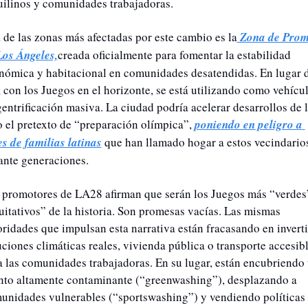
uilinos y comunidades trabajadoras.
 de las zonas más afectadas por este cambio es la
 Zona de Prom
Los Ángeles,
creada oficialmente para fomentar la estabilidad 
nómica y habitacional en comunidades desatendidas. En lugar d
, con los Juegos en el horizonte, se está utilizando como vehícul
gentrificación masiva. La ciudad podría acelerar desarrollos de l
o el pretexto de “preparación olímpica”, 
poniendo en peligro a 
es de familias latinas
 que han llamado hogar a estos vecindarios
ante generaciones.
 promotores de LA28 afirman que serán los Juegos más “verdes”
uitativos” de la historia. Son promesas vacías. Las mismas 
oridades que impulsan esta narrativa están fracasando en invertir
uciones climáticas reales, vivienda pública o transporte accesibl
a las comunidades trabajadoras. En su lugar, están encubriendo 
nto altamente contaminante (“greenwashing”), desplazando a 
unidades vulnerables (“sportswashing”) y vendiendo políticas 